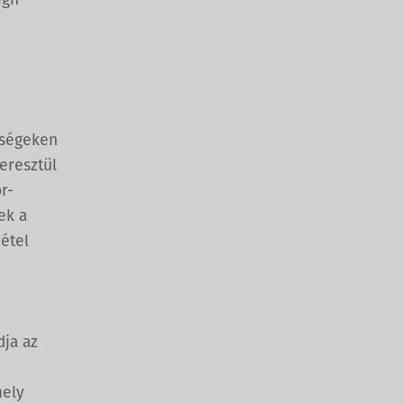
ign
őségeken
eresztül
r-
ek a
vétel
dja az
mely