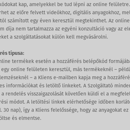
ódokat kap, amelyekkel be tud lépni az online felületre. 
het az előre felvett videókhoz, digitális anyagokhoz, me
tól számított egy éven keresztül megtekinthet. Az online
am díja nem tartalmazza az egyéni konzultáció vagy az e
eket a szolgáltatásokat külön kell megvásárolni.
rés típusa:
nline termékek esetén a hozzáférés belépőkód formájáb
k egy online felületen keresztül, más termékeknél – péld
elemzéseknél – a Kliens e-mailben kapja meg a hozzáfér
s információkat és letöltő linkeket. A Szolgáltató minde
 a rendelés visszaigazolását követően küldi el a megfele
ési módot. A letöltési linkek elérhetősége időben korlát
l. 30 nap), így a Kliens felelőssége, hogy az anyagokat ez
töltse és elmentse.