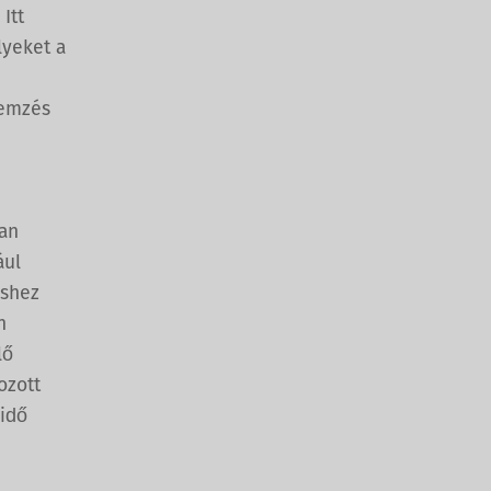
Itt
lyeket a
lemzés
an
ául
éshez
n
lő
ozott
 idő