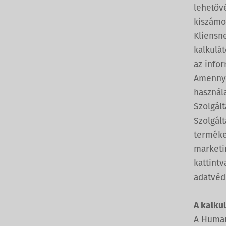
lehetővé
kiszámo
Kliensne
kalkulá
az info
Amennyi
használa
Szolgált
Szolgált
termékei
marketin
kattintv
adatvéd
A kalku
A Human