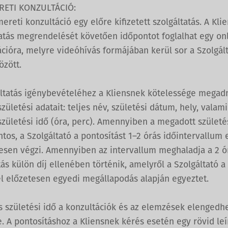
RETI KONZULTÁCIÓ:
ereti konzultáció egy előre kifizetett szolgáltatás. A Klie
tatás megrendelését követően időpontot foglalhat egy on
cióra, melyre videóhívás formájában kerül sor a Szolgált
özött.
áltatás igénybevételéhez a Kliensnek kötelessége megad
zületési adatait: teljes név, születési dátum, hely, valami
zületési idő (óra, perc). Amennyiben a megadott születé
os, a Szolgáltató a pontosítást 1–2 órás időintervallum 
esen végzi. Amennyiben az intervallum meghaladja a 2 ór
ás külön díj ellenében történik, amelyről a Szolgáltató a
el előzetesen egyedi megállapodás alapján egyeztet.
s születési idő a konzultációk és az elemzések elengedh
e. A pontosításhoz a Kliensnek kérés esetén egy rövid leír