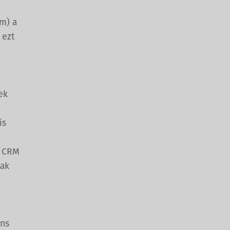
ím) a
 ezt
ek
is
, CRM
tak
ens