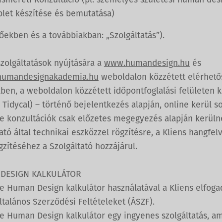
ismereti Konzultáció (pl. személyes születési human des
plet készítése és bemutatása)
őekben és a továbbiakban: „Szolgáltatás”).
szolgáltatások nyújtására a
www.humandesign.hu
és
umandesignakademia.hu
weboldalon közzétett elérhet
ben, a weboldalon közzétett időpontfoglalási felületen k
 Tidycal) – történő bejelentkezés alapján, online kerül so
ne konzultációk csak előzetes megegyezés alapján kerüln
ató által technikai eszközzel rögzítésre, a Kliens hangfel
ögzítéséhez a Szolgáltató hozzájárul.
DESIGN KALKULÁTOR
ne Human Design kalkulátor használatával a Kliens elfoga
ltalános Szerződési Feltételeket (ÁSZF).
ne Human Design kalkulátor egy ingyenes szolgáltatás, a