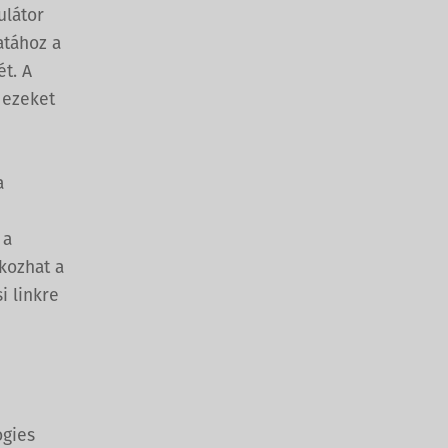
ulátor
atához a
ét. A
 ezeket
a
 a
kozhat a
i linkre
ogies