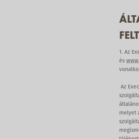
ÁLT
FEL
1. Az Ex
és
www.
vonatko
Az Exec
szolgált
általáno
melyet 
szolgált
megisme