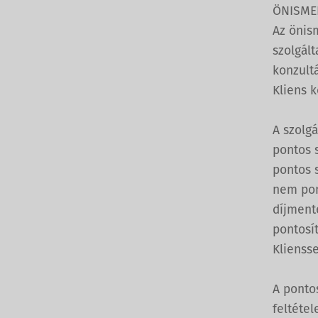
ÖNISME
Az önism
szolgál
konzultá
Kliens k
A szolg
pontos s
pontos s
nem pont
díjment
pontosít
Klienss
A ponto
feltétel