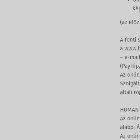
Ön
ké
(az előz
A fenti 
a
www.h
– e-mail
(PayHip,
Az onli
Szolgált
általi r
HUMAN 
Az onli
alábbi Á
Az onli