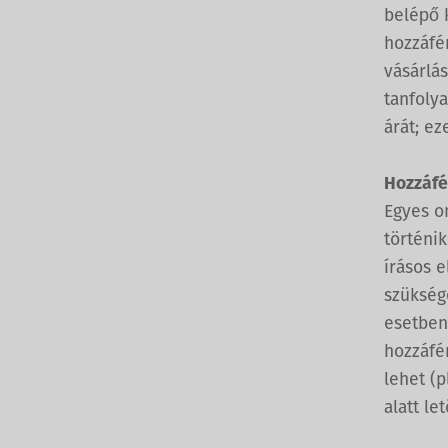
belépő k
hozzáfér
vásárlás
tanfoly
árát; ez
Hozzáfé
Egyes o
történi
írásos 
szüksége
esetben
hozzáfér
lehet (p
alatt le