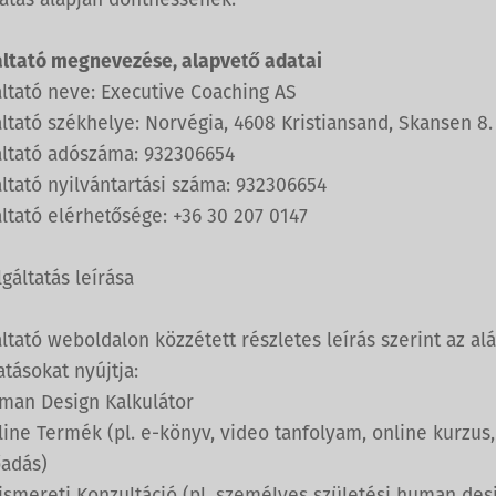
tatás alapján dönthessenek.
áltató megnevezése, alapvető adatai
áltató neve: Executive Coaching AS
ltató székhelye: Norvégia, 4608 Kristiansand, Skansen 8.
áltató adószáma: 932306654
ltató nyilvántartási száma: 932306654
ltató elérhetősége: +36 30 207 0147
lgáltatás leírása
ltató weboldalon közzétett részletes leírás szerint az al
atásokat nyújtja:
man Design Kalkulátor
ine Termék (pl. e-könyv, video tanfolyam, online kurzus,
őadás)