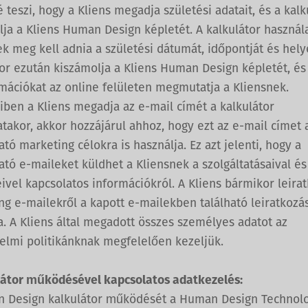
 teszi, hogy a Kliens megadja születési adatait, és a kalk
lja a Kliens Human Design képletét. A kalkulátor használ
k meg kell adnia a születési dátumát, időpontját és hely
tor ezután kiszámolja a Kliens Human Design képletét, és
rmációkat az online felületen megmutatja a Kliensnek.
ben a Kliens megadja az e-mail címét a kalkulátor
takor, akkor hozzájárul ahhoz, hogy ezt az e-mail címet 
ató marketing célokra is használja. Ez azt jelenti, hogy a
ató e-maileket küldhet a Kliensnek a szolgáltatásaival és
vel kapcsolatos információkról. A Kliens bármikor leirat
g e-mailekről a kapott e-mailekben található leiratkozás
a. A Kliens által megadott összes személyes adatot az
elmi politikánknak megfelelően kezeljük.
látor működésével kapcsolatos adatkezelés:
 Design kalkulátor működését a Human Design Technol