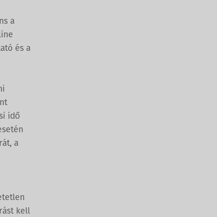
ns a
line
ató és a
ni
nt
si idő
esetén
át, a
etetlen
ást kell