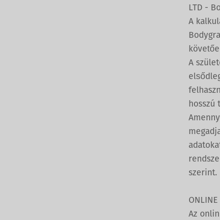
LTD - Bo
A kalkul
Bodygra
követőe
A szület
elsődle
felhaszn
hosszú t
Amennyi
megadja
adatoka
rendszer
szerint.
ONLINE
Az onli