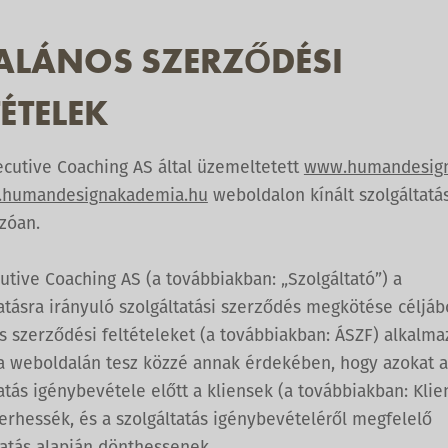
ALÁNOS SZERZŐDÉSI
TÉTELEK
ecutive Coaching AS által üzemeltetett
www.humandesig
humandesignakademia.hu
weboldalon kínált szolgáltatá
zóan.
utive Coaching AS (a továbbiakban: „Szolgáltató”) a
atásra irányuló szolgáltatási szerződés megkötése céljáb
s szerződési feltételeket (a továbbiakban: ÁSZF) alkalma
a weboldalán tesz közzé annak érdekében, hogy azokat a
atás igénybevétele előtt a kliensek (a továbbiakban: Klie
rhessék, és a szolgáltatás igénybevételéről megfelelő