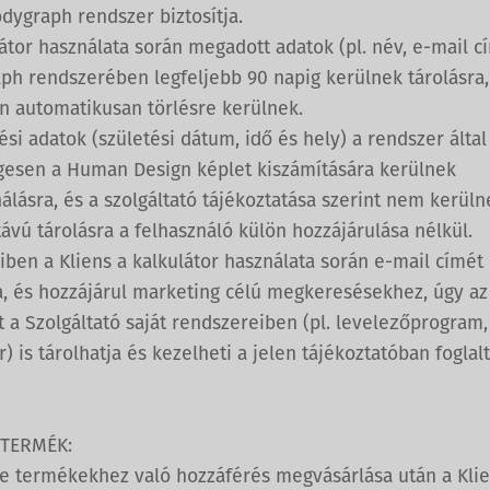
dygraph rendszer biztosítja.
átor használata során megadott adatok (pl. név, e-mail c
ph rendszerében legfeljebb 90 napig kerülnek tárolásra,
n automatikusan törlésre kerülnek.
ési adatok (születési dátum, idő és hely) a rendszer által
gesen a Human Design képlet kiszámítására kerülnek
álásra, és a szolgáltató tájékoztatása szerint nem kerüln
ávú tárolásra a felhasználó külön hozzájárulása nélkül.
ben a Kliens a kalkulátor használata során e-mail címét 
, és hozzájárul marketing célú megkeresésekhez, úgy az
t a Szolgáltató saját rendszereiben (pl. levelezőprogram
) is tárolhatja és kezelheti a jelen tájékoztatóban foglal
 TERMÉK:
ne termékekhez való hozzáférés megvásárlása után a Kli