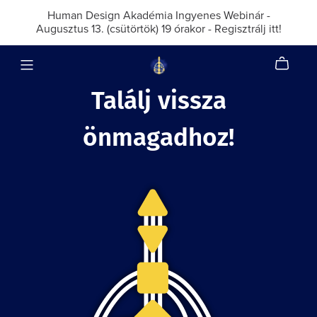
Human Design Akadémia Ingyenes Webinár -
Augusztus 13. (csütörtök) 19 órakor - Regisztrálj itt!
Találj vissza
önmagadhoz!