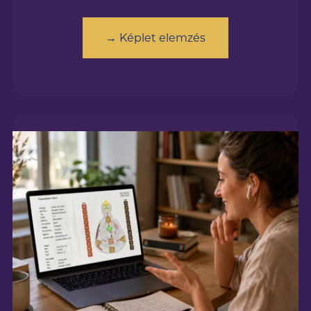
→ Képlet elemzés