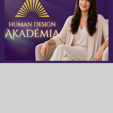
Szeretnék másokat is kísérni
az önismereti úton
→ HD Akadémia